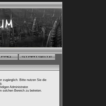
 zugänglich. Bitte nutzen Sie die
un
.
ndigen Administrator.
n solchen Bereich zu betreten.