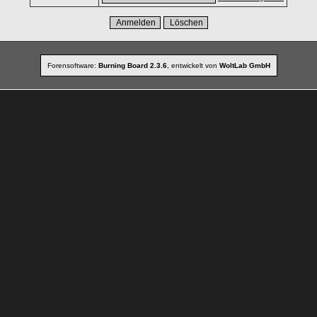
Forensoftware:
Burning Board 2.3.6
, entwickelt von
WoltLab GmbH