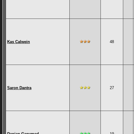
Kas Calwein
48
Saron Dantra
27
Danian Ganymed
19