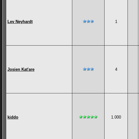
Lev Neyhardt
1
Josien Kat'are
4
kiddo
1.000