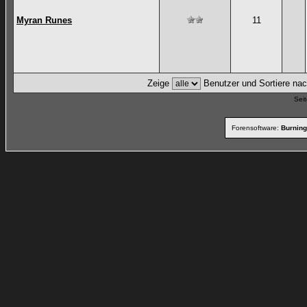
Myran Runes
11
Zeige
Benutzer und Sortiere na
Seit
Forensoftware:
Burning