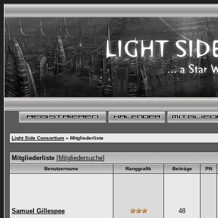
Light Side Consortium
» Mitgliederliste
Mitgliederliste
[
Mitgliedersuche
]
Benutzername
Ranggrafik
Beiträge
PN
Samuel Gillespee
48