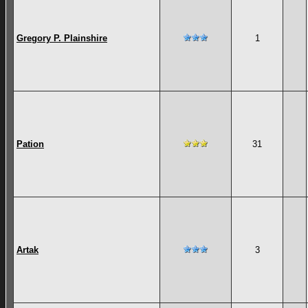
Gregory P. Plainshire
1
Pation
31
Artak
3