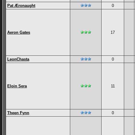
Pat Æronaught
0
Aeron Gates
17
LeonChasta
0
Eloin Sera
11
Theen Fynn
0