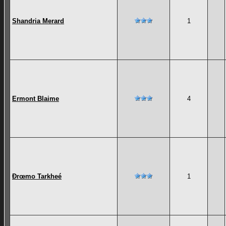
Shandria Merard
1
Ermont Blaime
4
Ðrœmo Tarkheé
1