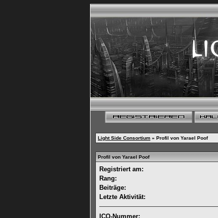
Light Side Consortium
» Profil von Yarael Poof
Profil von Yarael Poof
Registriert am:
Rang:
Beiträge:
Letzte Aktivität:
ICQ-Nummer: