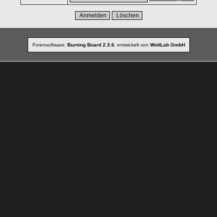
Forensoftware:
Burning Board 2.3.6
, entwickelt von
WoltLab GmbH