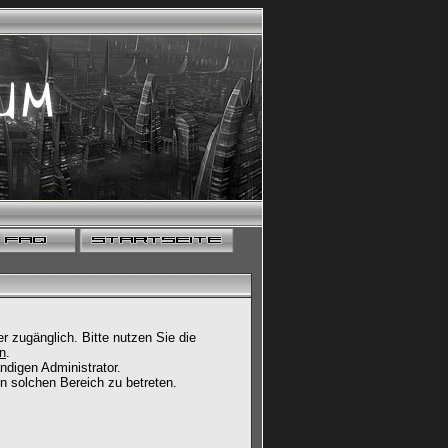
 zugänglich. Bitte nutzen Sie die
un
.
ndigen Administrator.
n solchen Bereich zu betreten.