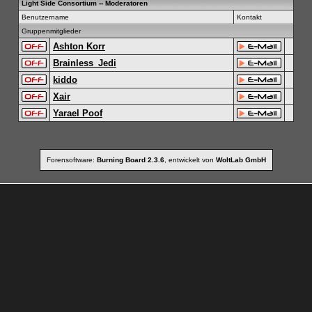
Light Side Consortium -- Moderatoren
Benutzername
Kontakt
Gruppenmitglieder
Ashton Korr
Brainless_Jedi
kiddo
Xair
Yarael Poof
Forensoftware:
Burning Board 2.3.6
, entwickelt von
WoltLab GmbH