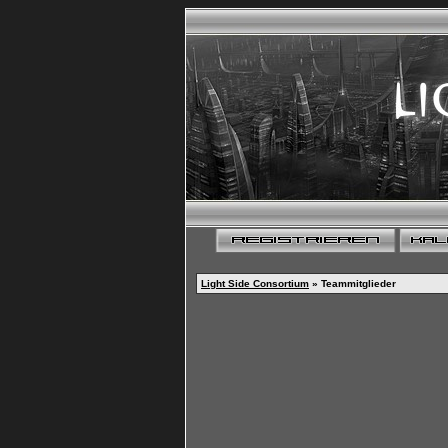
Light Side Consortium
» Teammitglieder