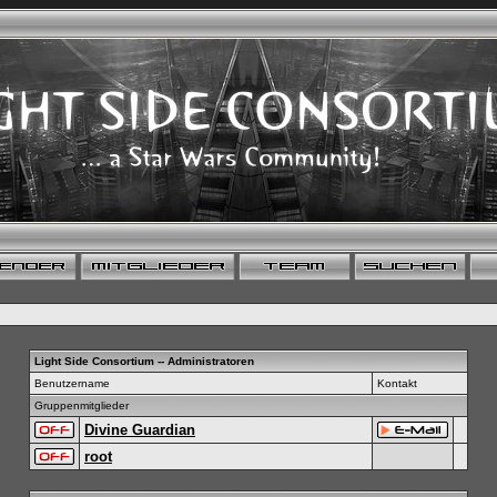
Light Side Consortium -- Administratoren
Benutzername
Kontakt
Gruppenmitglieder
Divine Guardian
root